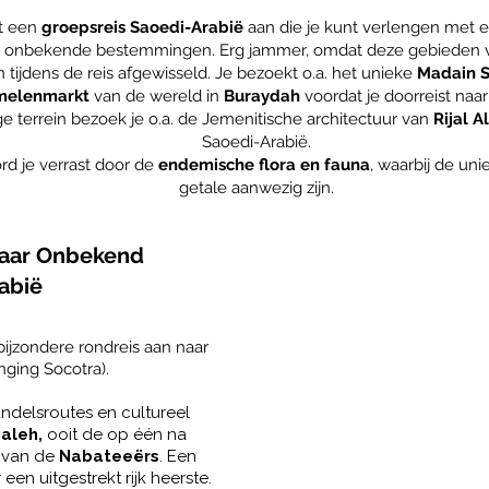
t een
groepsreis Saoedi-Arabië
aan die je kunt verlengen met
 nog onbekende bestemmingen. Erg jammer, omdat deze gebieden 
 tijdens de reis afgewisseld. Je bezoekt o.a. het unieke
Madain S
melenmarkt
van de wereld in
Buraydah
voordat je doorreist naa
ge terrein bezoek je o.a. de Jemenitische architectuur van
Rijal A
Saoedi-Arabië.
ord je verrast door de
endemische flora en fauna
, waarbij de un
getale aanwezig zijn.
naar Onbekend
abië
ijzondere rondreis aan naar
ging Socotra).
ndelsroutes en cultureel
aleh,
ooit de op één na
k van de
Nabateeërs
. Een
een uitgestrekt rijk heerste.