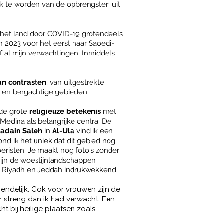
jk te worden van de opbrengsten uit
g het land door COVID-19 grotendeels
n 2023 voor het eerst naar Saoedi-
f al mijn verwachtingen. Inmiddels
an contrasten
; van uitgestrekte
s en bergachtige gebieden.
 de grote
religieuze betekenis
met
Medina als belangrijke centra.
De
adain Saleh
in
Al-Ula
vind ik een
nd ik het uniek dat dit gebied nog
oeristen. Je maakt nog foto's zonder
zijn de woestijnlandschappen
 Riyadh en Jeddah indrukwekkend.
iendelijk. Ook voor vrouwen zijn de
r streng dan ik had verwacht.
Een
cht bij heilige plaatsen zoals