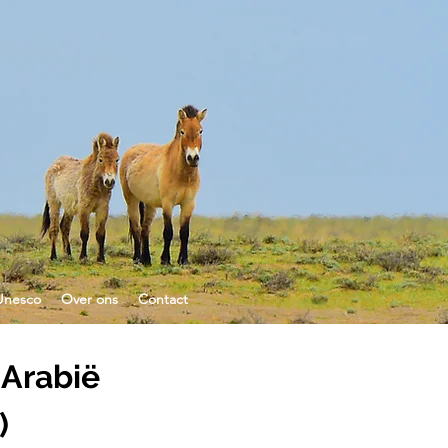
Unesco
Over ons
Contact
Arabië
)