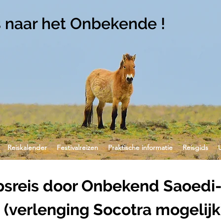
s naar het Onbekende !
Reiskalender
Festivalreizen
Praktische informatie
Reisgids
sreis door Onbekend Saoedi-
(verlenging Socotra mogelijk