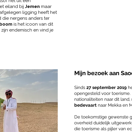
lsof het uit een
et eiland bij
Jemen
maar
 afgelegen ligging heeft het
d die nergens anders ter
dboom
is het icoon van dit
 zijn endemisch en vind je
Kleine groep!
maximaal 11
1 v
deelnemers
Mijn bezoek aan Sao
Sinds
27 september 2019
he
opengesteld voor toerisme.
nationaliteiten naar dit lan
bedevaart
naar Mekka en 
De toekomstige gewenste gr
overheid duidelijk uitgewerk
die toerisme als pijler van e