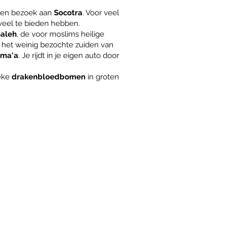
 een bezoek aan
Socotra
. Voor veel
veel te bieden hebben.
aleh
,
de voor moslims heilige
r het weinig bezochte zuiden van
lma'a
. Je rijdt in je eigen auto door
ieke
drakenbloedbomen
in groten