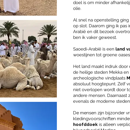
doel is om minder afhankeli
olie.
Al snel na openstelling gin
op slot.
Daarom ging ik pas i
Arabië en dit bezoek overtro
ben ik vaker geweest.
Saoedi-Arabië is een
land v
woestijnen tot groene oase
Het land maakt indruk door
de heilige steden Mekka en 
archeologische vindplaats
M
absoluut hoogtepunt. Zelf vo
niet overlopen wordt door t
andere mensen.
Daarnaast 
evenals de moderne steden
De mensen zijn bijzonder vr
kledingvoorschriften minde
hoofddoek
is alleen verpli