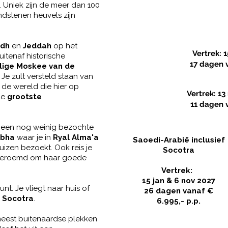
. Uniek zijn de meer dan 100
ndstenen heuvels zijn
adh
en
Jeddah
op het
Vertrek: 1
uitenaf historische
17 dagen
lige Moskee van de
e zult versteld staan van
 de wereld die hier op
Vertrek: 13
de
grootste
11 dagen
e een nog weinig bezochte
Abha
waar je in
Ryal Alma'a
Saoedi-Arabië inclusief
uizen bezoekt. Ook reis je
Socotra
beroemd om haar goede
Vertrek: ​
15 jan & 6 nov 2027
unt. Je vliegt naar huis of
26 dagen
vanaf €
n
Socotra
.
6.995,- p.p.​
meest buitenaardse plekken