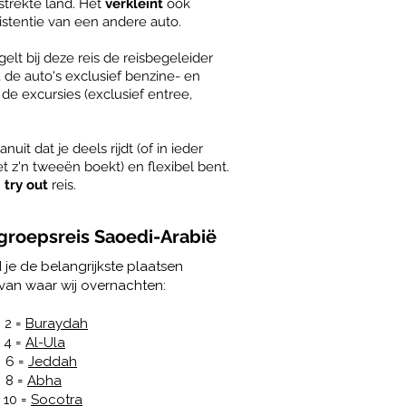
estrekte land. Het
verkleint
ook
istentie van een andere auto.
lt bij deze reis de reisbegeleider
s, de auto's exclusief benzine- en
de excursies (exclusief entree,
​
uit dat je deels rijdt (of in ieder
et z'n tweeën boekt) en flexibel bent.
n
try out
reis.
 groepsreis Saoedi-Arabië
 je de belangrijkste plaatsen
van waar wij overnachten:
 =
Burayda
h
=
Al-Ula
 =
Jeddah
8 =
Abha
10 =
Socotra