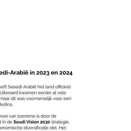
Inclusief bezoek
Slechts
UNESCO
ertrekdatum
Werelderfgoed
per jaar
edi-Arabië in 2023 en 2024
eft Saoedi-Arabië het land officieel
 Uiteraard kwamen eerder al vele
d, maar dit was voornamelijk voor een
Medina.
oei van toerisme is door de
t in de
Saudi Vision 2030
strategie,
conomische diversificatie ziet.
Het