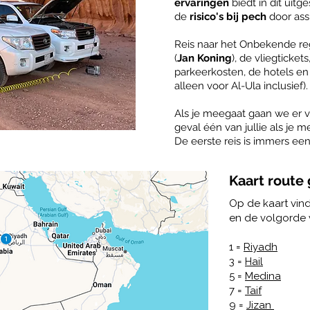
ervaringen
biedt in dit uitg
de
risico's bij pech
door ass
Reis naar het Onbekende rege
(
Jan Koning
), de vliegticket
parkeerkosten, de hotels en 
alleen voor Al-Ula inclusief). 
Als je meegaat gaan we er van
geval één van jullie als je m
De eerste reis is immers ee
Kaart route
Op de kaart vind
en de volgorde 
1 =
Riyadh
2
3 =
Hail
4 
5 =
Medina
6
7 =
Taif
9 =
Jizan