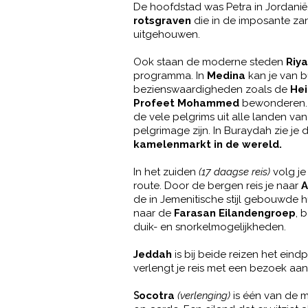
De hoofdstad was Petra in Jordanië
rotsgraven
die in de imposante za
uitgehouwen.
Ook staan de moderne steden
Riy
programma. In
Medina
kan je van b
bezienswaardigheden zoals de
Hei
Profeet Mohammed
bewonderen. J
de vele pelgrims uit alle landen van
pelgrimage zijn. I
n Buraydah zie je 
kamelenmarkt in de wereld.
In het zuiden
(17 daagse reis)
volg j
route. Door de bergen reis je naar
de in Jemenitische stijl gebouwde h
naar de
Farasan Eilandengroep
, 
duik- en snorkelmogelijkheden.
Jeddah
is bij beide reizen het eindp
verlengt je reis met een bezoek aa
S
ocotra
(verlenging)
is één van de 