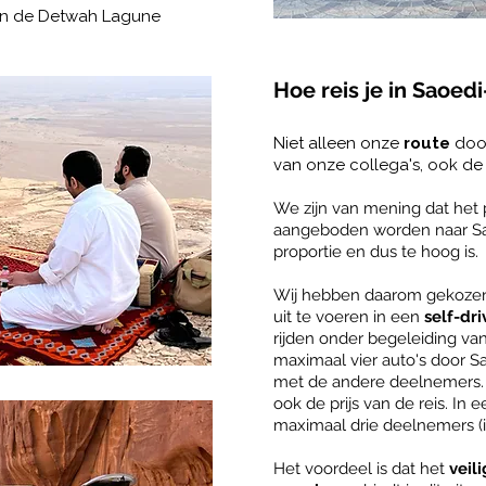
van de Detwah Lagune
Hoe reis je in Saoed
Niet alleen onze
route
door
van onze collega's, ook d
We zijn van mening dat het p
aangeboden worden naar Sao
proportie en dus te hoog is.
Wij hebben daarom gekozen 
uit te voeren in een
self-dri
rijden onder begeleiding van
maximaal vier auto's door Sao
met de andere deelnemers. Di
ook de prijs van de reis. In 
maximaal drie deelnemers (i
Het voordeel is dat het
veil