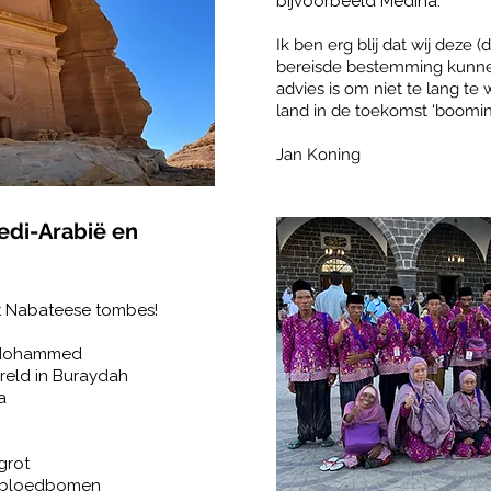
bijvoorbeeld Medina.
Ik ben erg blij dat wij deze
bereisde bestemming kunne
advies is om niet te lang t
land in de toekomst 'booming
Jan Koning
di-Arabië en
t Nabateese tombes!
t Mohammed
reld in Buraydah
a
grot
enbloedbomen