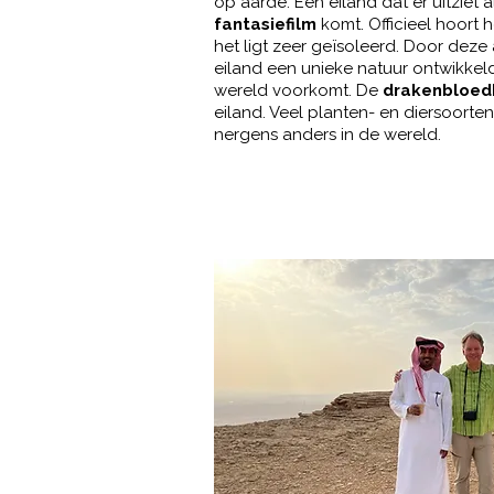
op aarde. Een eiland dat er uitziet a
fantasiefilm
komt. Officieel hoort h
het ligt zeer geïsoleerd. Door deze
eiland een unieke natuur ontwikkel
wereld voorkomt. De
drakenbloe
eiland. Veel planten- en diersoorten
nergens anders in de wereld.