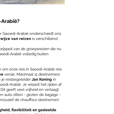
i-Arabië?
 Saoedi-Arabië onderscheidt ons
e
wijze van reizen
is verschillend.
rijspeil van de groepsreizen die nu
edi-Arabië volledig buiten
om onze reis in Saoedi-Arabië reis
ve
versie. Maximaal 11 deelnemers
 je reisbegeleider
Jan Koning
in
edi-Arabië. Je wisselt het rijden af
t geeft veel vrijheid en verlaagt
een auto zitten - gezien de bagage -
nclusief de chauffeur deelnemer).
igheid, flexibiliteit en gedeelde