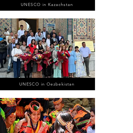
UNESCO in Kazachstan
UNESCO in Oezbekistan