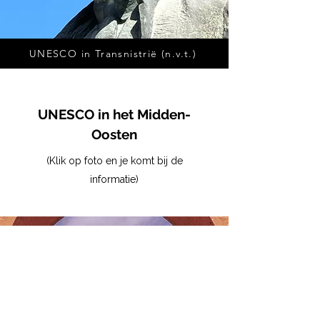
UNESCO in Transnistrië (n.v.t.)
UNESCO in het Midden-
Oosten
(Klik op foto en je komt bij de
informatie)