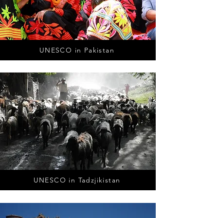
UNESCO in Pakistan
UNESCO in Tadzjikistan