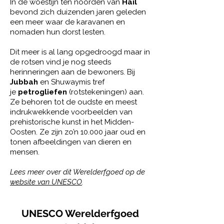
In de woestijn ten noorden van
Hail
bevond zich duizenden jaren geleden
een meer waar de karavanen en
nomaden hun dorst lesten.
Dit meer is al lang opgedroogd maar in
de rotsen vind je nog steeds
herinneringen aan de bewoners. Bij
Jubbah
en Shuwaymis tref
je
petrogliefen
(rotstekeningen) aan.
Z
e behoren tot de oudste en meest
indrukwekkende voorbeelden van
prehistorische kunst in het Midden-
Oosten. Ze zijn zo’n 10.000 jaar oud en
tonen afbeeldingen van dieren en
mensen.
Lees meer over dit Werelderfgoed op de
website van UNESCO
.
UNESCO Werelderfgoed