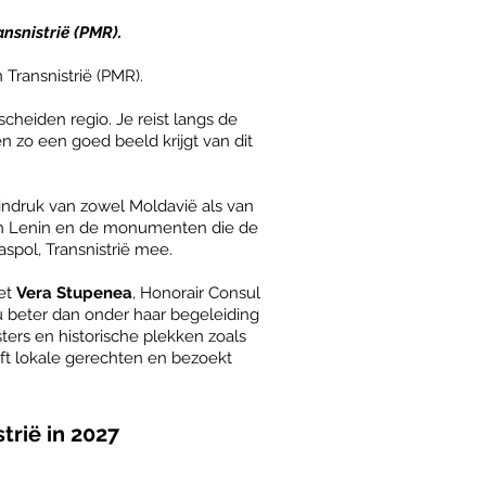
nsnistrië (PMR).
Transnistrië (PMR).
cheiden regio. Je reist langs de
en zo een goed beeld krijgt van dit
ndruk van zowel Moldavië als van
 van Lenin en de monumenten die de
spol, Transnistrië mee.
et
Vera Stupenea
, Honorair Consul
u beter dan onder haar begeleiding
ers en historische plekken zoals
ft lokale gerechten en bezoekt
trië in 2027