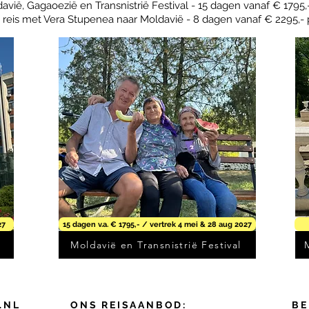
avië, Gagaoezië en Transnistrië Festival - 15 dagen vanaf € 1795,-
 reis met Vera Stupenea naar Moldavië - 8 dagen vanaf € 2295,- p
27
15 dagen v.a. € 1795,- / vertrek 4 mei & 28 aug 2027
Moldavië en Transnistrië Festival
.NL
ONS REISAANBOD:
BE