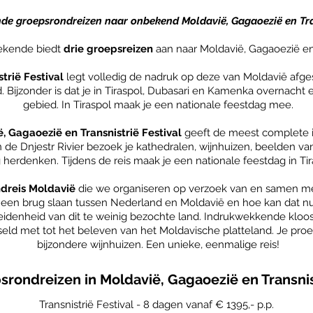
ende groepsrondreizen naar onbekend Moldavië, Gagaoezië en Tra
bekende biedt
drie groepsreizen
aan naar Moldavië, Gagaoezië en 
strië
Festival
legt volledig de nadruk op deze van Moldavië afges
d. Bijzonder is dat je in Tiraspol, Dubasari en Kamenka overnacht 
gebied. In Tiraspol maak je een nationale feestdag mee.
, Gagaoezië en Transnistrië Festival
geeft de meest complete i
an de Dnjestr Rivier bezoek je kathedralen, wijnhuizen, beelden
erdenken. Tijdens de reis maak je een nationale feestdag in Tira
dreis
Moldavië
die we organiseren op verzoek van en samen m
il een brug slaan tussen Nederland en Moldavië en hoe kan dat n
denheid van dit te weinig bezochte land. Indrukwekkende kloost
eld met tot het beleven van het Moldavische platteland. Je proe
bijzondere wijnhuizen. Een unieke, eenmalige reis!
rondreizen in Moldavië, Gagaoezië en Transnis
Transnistrië Festival - 8 dagen vanaf € 1395,- p.p.