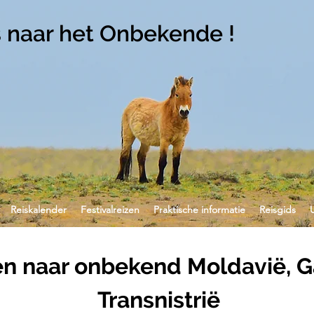
s naar het Onbekende !
Reiskalender
Festivalreizen
Praktische informatie
Reisgids
en naar onbekend Moldavië, G
Transnistrië