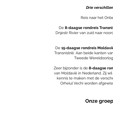
Drie verschill
Reis naar het On
De
8-daagse rondreis Transni
Dnjestr Rivier van zuid naar noor
De
15-daagse rondreis Moldavië
Transnistrië. Aan beide kanten v
Tweede Wereldoorlog h
Zeer bijzonder is de
8-daagse ron
van Moldavië in Nederland. Zij w
kennis te maken met de verschei
Orheiul Vechi worden afgewiss
Onze groeps