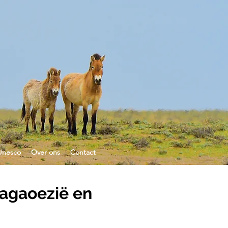
Unesco
Over ons
Contact
agaoezië en