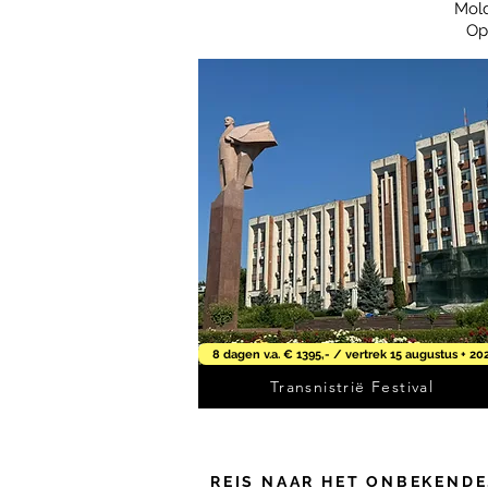
Mold
Op
8 dagen v.a. € 1395,- / vertrek 15 augustus + 20
Transnistrië Festival
REIS NAAR HET ONBEKENDE