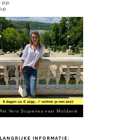
 p.p.
.p.
8 dagen v.a. € 2295,- / vertrek 31 mei 2027
Met Vera Stupenea naar Moldavië
LANGRIJKE INFORMATIE: