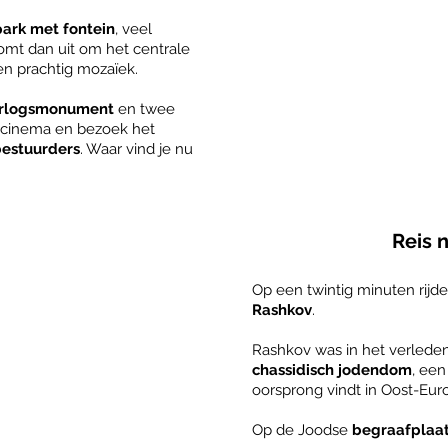
park met fontein
, veel
komt dan uit om het centrale
n prachtig mozaïek.
rlogsmonument
en twee
e cinema en bezoek het
bestuurders
. Waar vind je nu
Reis 
Op een twintig minuten rijd
Rashkov
.
Rashkov was in het verlede
chassidisch jodendom
,
een
oorsprong vindt in Oost-Eur
Op de Joodse
begraafplaa