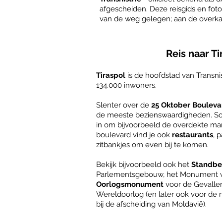
afgescheiden. Deze reisgids en fotog
van de weg gelegen; aan de overkan
Reis naar Ti
Tiraspol
is de hoofdstad van Transni
134.000 inwoners.
Slenter over ​de
25 Oktober Bouleva
de meeste bezienswaardigheden. Som
in om bijvoorbeeld de overdekte ma
boulevard vind je ook
restaurants
, 
zitbankjes om even bij te komen.
Bekijk bijvoorbeeld ook het
Standbe
Parlementsgebouw, het Monument vo
Oorlogsmonument
voor de Gevall
Wereldoorlog (en later ook voor de m
bij de afscheiding van Moldavië).