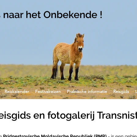
s naar het Onbekende !
Reiskalender
Festivalreizen
Praktische informatie
Reisgids
eisgids en fotogalerij Transnis
de
Pridnestrovische Moldavische Republiek (PMR)
- is een gebie