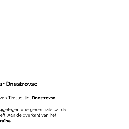
ar Dnestrovsc
an Tiraspol ligt
Dnestrovsc
.
abijgelegen energiecentrale dat de
ft. Aan de overkant van het
raïne
.