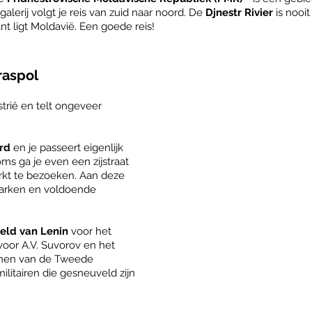
alerij volgt je reis van zuid naar noord. De
Djnestr Rivier
is nooit
t ligt Moldavië. Een goede reis!
raspol
strië en telt ongeveer
rd
en je passeert eigenlijk
s ga je even een zijstraat
rkt te bezoeken.
Aan deze
parken en voldoende
eld van Lenin
voor het
or A.V. Suvorov en het
enen van de Tweede
ilitairen die gesneuveld zijn