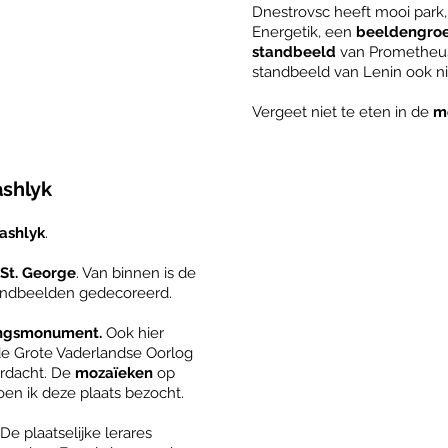
Dnestrovsc heeft mooi park
Energetik, een
beeldengro
standbeeld
van Prometheus.
standbeeld van Lenin ook ni
Vergeet niet te eten in de
m
ashlyk
ashlyk
.
 St. George
. Van binnen is de
tandbeelden gedecoreerd.
ngsmonument.
Ook hier
 de Grote Vaderlandse Oorlog
erdacht. De
mozaïeken
op
oen ik deze plaats bezocht.
De plaatselijke lerares