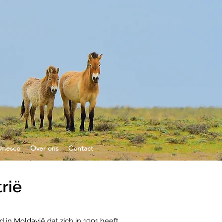
Unesco
Over ons
Contact
trië
d in Moldavië dat zich in 1991 heeft