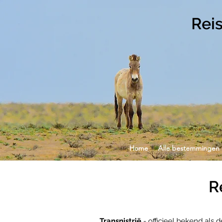
Rei
Home
Alle bestemmingen
R
Transnistrië
- officieel bekend als 