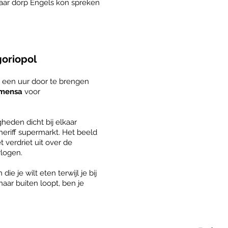
haar dorp Engels kon spreken
goriopol
m een uur door te brengen
mensa
voor
heden dicht bij elkaar
Sheriff supermarkt. Het beeld
t verdriet uit over de
rlogen.
ie je wilt eten terwijl je bij
naar buiten loopt, ben je