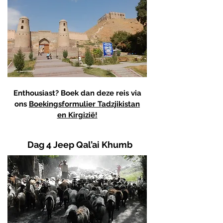
Enthousiast? Boek dan deze reis via
ons
Boekingsformulier Tadzjikistan
en Kirgizië!
Dag 4 Jeep Qal’ai Khumb