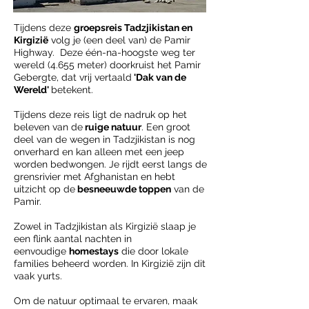
Tijdens deze
groepsreis Tadzjikistan en
Kirgizië
volg je (een deel van) de Pamir
Highway.
Deze één-na-hoogste weg ter
wereld (4.655 meter) doorkruist het Pamir
Gebergte, dat vrij vertaald
'Dak van de
Wereld'
betekent.
Tijdens deze reis ligt de nadruk op het
beleven van de
ruige natuur
. Een groot
deel van de wegen in Tadzjikistan is nog
onverhard en kan alleen met een jeep
worden bedwongen. Je rijdt eerst langs de
grensrivier met Afghanistan en hebt
uitzicht op de
besneeuwde toppen
van de
Pamir.
Zowel in Tadzjikistan als Kirgizië slaap je
een flink aantal nachten in
eenvoudige
homestays
die door lokale
families beheerd worden. In Kirgizië zijn dit
vaak yurts.
Om de natuur optimaal te ervaren, maak