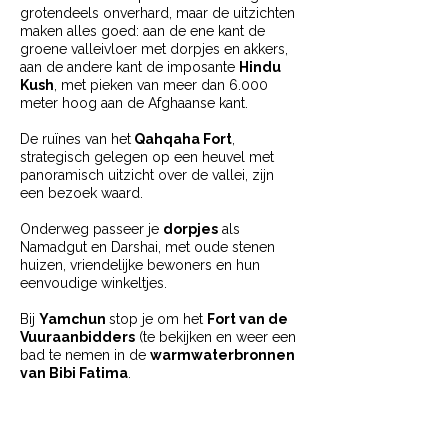
grotendeels onverhard, maar de uitzichten
maken alles goed: aan de ene kant de
groene valleivloer met dorpjes en akkers,
aan de andere kant de imposante
Hindu
Kush
, met pieken van meer dan 6.000
meter hoog aan de Afghaanse kant.
De ruïnes van het
Qahqaha Fort
,
strategisch gelegen op een heuvel met
panoramisch uitzicht over de vallei, zijn
een bezoek waard.
Onderweg passeer je
dorpjes
als
Namadgut en Darshai, met oude stenen
huizen, vriendelijke bewoners en hun
eenvoudige winkeltjes.
Bij
Yamchun
stop je om het
Fort van de
Vuuraanbidders
(te bekijken en weer een
bad te nemen in de
warmwaterbronnen
van Bibi Fatima
.
In
Yamg
bezoek je het kleine
museum
van de lokale soefi filosoof en uitvinder
Mubarak-i Wakhani
. Al in de 19e eeuw