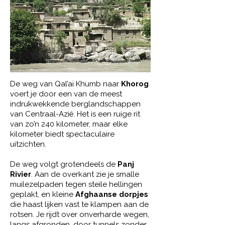
De weg van Qal’ai Khumb naar
Khorog
voert je door een van de meest
indrukwekkende berglandschappen
van Centraal-Azië. Het is een ruige rit
van zo’n 240 kilometer, maar elke
kilometer biedt spectaculaire
uitzichten.
De weg volgt grotendeels de
Panj
Rivier
. Aan de overkant zie je smalle
muilezelpaden tegen steile hellingen
geplakt, en kleine
Afghaanse dorpjes
die haast lijken vast te klampen aan de
rotsen. Je rijdt over onverharde wegen,
langs afgronden, door tunnels zonder