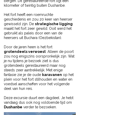
bergen. Dit gerestaureerde fort ligt een
kilometer of twintig buiten Dushanbe.
Het fort heeft een roemruchte
geschiedenis en zou 20 keer van heerser
gewisseld zijn. De
strategische ligging
maakt het fort zeer gewild. Ooit werd het
gebruikt als paleis door een van de
heersers uit Buchara (Oezbekistan).
Door de jaren heen is het fort
grotendeels verwoest
. Alleen de poort
zou nog enigszins oorspronkelijk zijn. Wat
je nu tijdens je bezoek ziet is dus
grotendeels gerestaureerd maar nog
steeds zeer aantrekkelijk. Met enige
fantasie zie je de oude
karavanen
op het
plein voor het fort stilhouden en water en
voedsel aanschaffen voor het volgende
deel van hun reis.
Deze excursie duurt een dagdeel. Je hebt
vandaag dus ook nog voldoende tijd om
Dushanbe
verder te bezoeken.