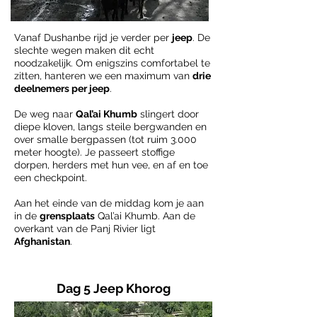
Vanaf Dushanbe rijd je verder per
jeep
. De
slechte wegen maken dit echt
noodzakelijk. Om enigszins comfortabel te
zitten, hanteren we een maximum van
drie
deelnemers per jeep
.
De weg naar
Qal’ai Khumb
slingert door
diepe kloven, langs steile bergwanden en
over smalle bergpassen (tot ruim 3.000
meter hoogte). Je passeert stoffige
dorpen, herders met hun vee, en af en toe
een checkpoint.
Aan het einde van de middag kom je aan
in de
grensplaats
Qal’ai Khumb. Aan de
overkant van de Panj Rivier ligt
Afghanistan
.
Dag 5 Jeep Khorog