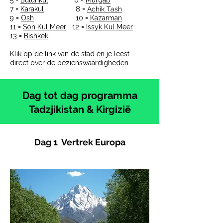
5 =
Bulunkul
6 =
Murgab
7 =
Karakul
8 =
Achik Tash
9 =
Osh
10 =
Kazarman
11 =
Son Kul Meer
12 =
Issyk Kul Meer
13 =
Bishkek
Klik op de link van de stad en je leest
direct over de bezienswaardigheden.
Dag tot dag programma
Tadzjikistan & Kirgizië
Dag 1 Vertrek Europa