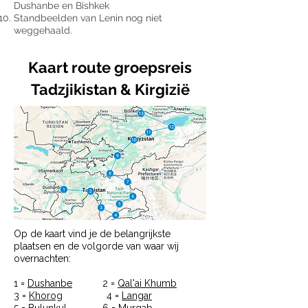
Dushanbe en Bishkek
Standbeelden van Lenin nog niet
weggehaald.
Kaart route groepsreis
Tadzjikistan & Kirgizië
Op de kaart vind je de belangrijkste
plaatsen en de volgorde van waar wij
overnachten:
1 =
Dushanbe
2 =
Qal'ai Khumb
3 =
Khorog
4 =
Langar