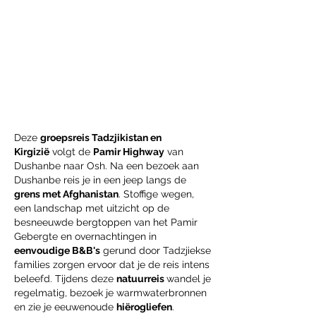
Slechts
2 vertrekdata
per jaar
Inclusief bezoek
UNESCO
Werelderfgoed
Deze
groepsreis Tadzjikistan en
Kirgizië
volgt de
Pamir Highway
van
Dushanbe naar Osh. Na een bezoek aan
Dushanbe reis je in een jeep langs de
grens met Afghanistan
. Stoffige wegen,
een landschap met uitzicht op de
besneeuwde bergtoppen van het Pamir
Gebergte en overnachtingen in
eenvoudige B&B's
gerund door Tadzjiekse
families zorgen ervoor dat je de reis intens
beleefd. Tijdens deze
natuurreis
wandel je
regelmatig, bezoek je warmwaterbronnen
en zie je eeuwenoude
hiërogliefen
.