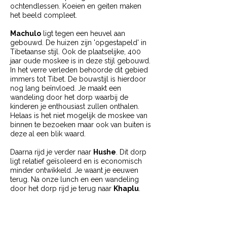
ochtendlessen. Koeien en geiten maken
het beeld compleet.
Machulo
​ligt
tegen een heuvel aan
gebouwd. De huizen zijn 'opgestapeld' in
Tibetaanse stijl. Ook de plaatselijke, 400
jaar oude moskee is in deze stijl gebouwd.
In het verre verleden behoorde dit gebied
immers tot Tibet. De bouwstijl is hierdoor
nog lang beïnvloed. Je maakt een
wandeling door het dorp waarbij de
kinderen je enthousiast zullen onthalen.
Helaas is het niet mogelijk de moskee van
binnen te bezoeken maar ook van buiten is
deze al een blik waard.
Daarna rijd je verder naar
Hushe
. Dit dorp
ligt relatief geïsoleerd en is economisch
minder ontwikkeld. Je waant je eeuwen
terug. Na onze lunch en een wandeling
door het dorp rijd je terug naar
Khaplu
.
Bekijk onze
fotogalerij Skardu, Shigar,
Kaphlu en Hushe
!