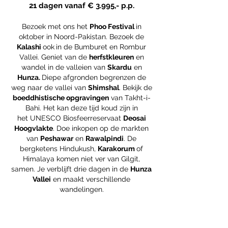
21 dagen vanaf
€ 3.995,- p.p.
Bezoek met ons het
Phoo Festival
in
oktober in Noord-Pakistan. Bezoek de
Kalashi
ook
in de Bumburet en Rombur
Vallei. Geniet van de
herfstkleuren
en
wandel in de valleien van
Skardu
en
Hunza.
D
iepe afgronden begrenzen de
weg naar de vallei van
Shimshal
. Bekijk de
boeddhistische opgravingen
van Takht-i-
Bahi. Het kan deze tijd koud zijn in
het
UNESCO Biosfeerreservaat
Deosai
Hoogvlakte
. Doe inkopen op de markten
van
Peshawar
en
Rawalpindi
.
De
bergketens Hindukush,
Karakorum
of
Himalaya komen niet ver van Gilgit,
samen. Je verblijft drie dagen in de
Hunza
Vallei
en maakt verschillende
wandelingen.
Kleine groep!
maximaal 12