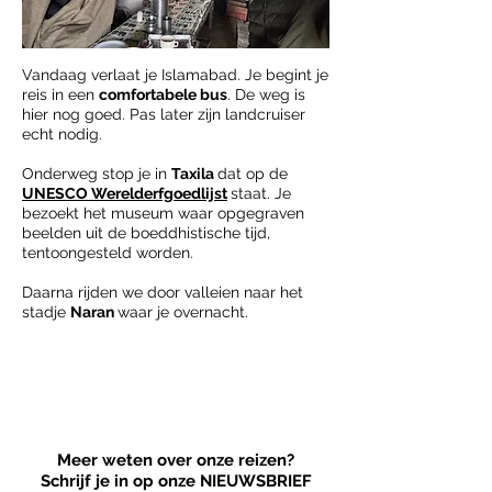
Vandaag verlaat je Islamabad.
Je begint je
reis in een
comfortabele bus
. De weg is
hier nog goed. Pas later zijn landcruiser
echt nodig.
Onderweg stop je in
Taxila
dat op de
UNESCO Werelderfgoedlijst
staat. Je
bezoekt het museum waar opgegraven
beelden uit de boeddhistische tijd,
tentoongesteld worden.
Daarna rijden we door valleien naar het
stadje
Naran
waar je overnacht.
Inclusief bezoek
UNESCO
Werelderfgoed
Meer weten over onze reizen?
Schrijf je in op onze NIEUWSBRIEF