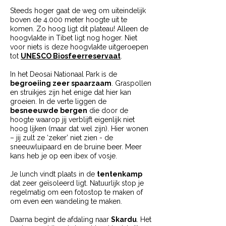
Steeds hoger gaat de weg om uiteindelijk
boven de 4.000 meter hoogte uit te
komen. Zo hoog ligt dit plateau! Alleen de
hoogvlakte in Tibet ligt nog hoger. Niet
voor niets is deze hoogvlakte uitgeroepen
tot
UNESCO Biosfeerreservaat
.
In het Deosai Nationaal Park is de
begroeiing zeer spaarzaam
. Graspollen
en struikjes zijn het enige dat hier kan
groeien. In de verte liggen de
besneeuwde bergen
die door de
hoogte waarop jij verblijft eigenlijk niet
hoog lijken (maar dat wel zijn). Hier wonen
– jij zult ze ‘zeker’ niet zien - de
sneeuwluipaard en de bruine beer. Meer
kans heb je op een ibex of vosje.
Je lunch vindt plaats in de
tentenkamp
dat zeer geïsoleerd ligt. Natuurlijk stop je
regelmatig om een fotostop te maken of
om even een wandeling te maken.
Daarna begint de afdaling naar
Skardu
. Het