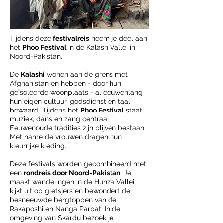
Tijdens deze
festivalreis
neem je deel aan
het
Phoo Festival
in de Kalash Vallei in
Noord-Pakistan.
De
Kalashi
wonen aan de grens met
Afghanistan en hebben - door hun
geïsoleerde woonplaats - al eeuwenlang
hun eigen cultuur, godsdienst en taal
bewaard. Tijdens het
Phoo Festiva
l
staat
muziek, dans en zang centraal.
Eeuwenoude tradities zijn blijven bestaan.
Met name de vrouwen dragen hun
kleurrijke kleding.
Deze festivals worden gecombineerd met
een
rondreis door Noord-Pakistan
. Je
maakt wandelingen in de Hunza Vallei,
kijkt uit op gletsjers en bewondert de
besneeuwde bergtoppen van de
Rakaposhi en Nanga Parbat. In de
omgeving van Skardu bezoek je