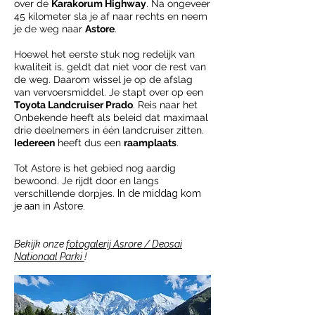
over de
Karakorum Highway
. Na ongeveer
45 kilometer sla je af naar rechts en neem
je de weg naar
Astore
.
Hoewel het eerste stuk nog redelijk van
kwaliteit is, geldt dat niet voor de rest van
de weg. Daarom wissel je op de afslag
van vervoersmiddel. Je stapt over op een
Toyota Landcruiser Prado
. Reis naar het
Onbekende heeft als beleid dat maximaal
drie deelnemers in één landcruiser zitten.
Iedereen
heeft dus een
raamplaats
.
Tot Astore is het gebied nog aardig
bewoond. Je rijdt door en langs
verschillende dorpjes.
In de middag kom
je aan in Astore.
Bekijk onze
fotogalerij Asrore / Deosai
Nationaal Parki
!