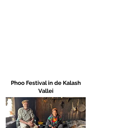
deelnemers
Slechts
1 vertrekdatum
per jaar
Inclusief bezoek
UNESCO
Werelderfgoed
Phoo Festival in de Kalash
Vallei