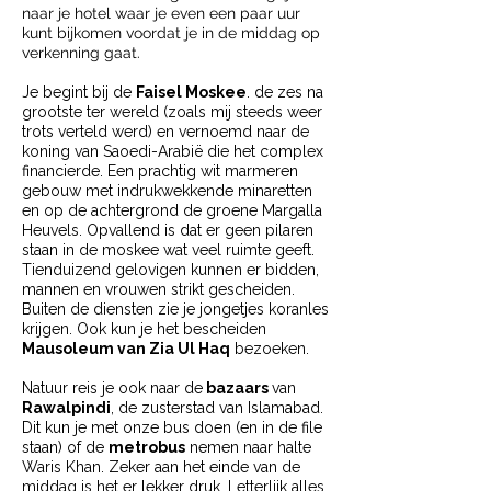
naar je hotel waar je even een paar uur
kunt bijkomen voordat je in de middag op
verkenning gaat.
Je begint bij de
Faisel Moskee
. de zes na
grootste ter wereld (zoals mij steeds weer
trots verteld werd) en vernoemd naar de
koning van Saoedi-Arabië die het complex
financierde. Een prachtig wit marmeren
gebouw met indrukwekkende minaretten
en op de achtergrond de groene Margalla
Heuvels. Opvallend is dat er geen pilaren
staan in de moskee wat veel ruimte geeft.
Tienduizend gelovigen kunnen er bidden,
mannen en vrouwen strikt gescheiden.
Buiten de diensten zie je jongetjes koranles
krijgen. Ook kun je het bescheiden
Mausoleum van Zia Ul Haq
bezoeken.
Natuur reis je ook naar de
bazaars
van
Rawalpindi
, de zusterstad van Islamabad.
Dit kun je met onze bus doen (en in de file
staan) of de
metrobus
nemen naar halte
Waris Khan. Zeker aan het einde van de
middag is het er lekker druk. Letterlijk alles