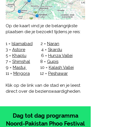
Op de kaart vind je de belangrijkste
plaatsen die je bezoekt tijdens je reis:
1 =
Islamabad
2 =
Naran
3 =
Astore
4 =
Skardu
5 =
Khaplu
6 =
Hunza Vallei
7 =
Shimshal
8 =
Gupis
9 =
Mastuj
10 =
Kalash Vallei
11 =
Mingora
12 =
Peshawar
Klik op de link van de stad en je leest
direct over de bezienswaardigheden.
Dag tot dag programma
Noord-Pakistan Phoo Festival