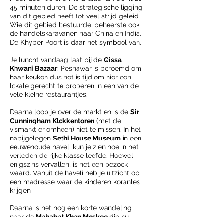
45 minuten duren. De strategische ligging
van dit gebied heeft tot veel strijd geleid.
Wie dit gebied bestuurde, beheerste ook
de handelskaravanen naar China en India.
De Khyber Poort is daar het symbool van.
Je luncht vandaag laat bij de
Qissa
Khwani Bazaar
. Peshawar is beroemd om
haar keuken dus het is tijd om hier een
lokale gerecht te proberen in een van de
vele kleine restaurantjes.
Daarna loop je over de markt en is de
Sir
Cunningham
Klokkentoren
(met de
vismarkt er omheen) niet te missen. In het
nabijgelegen
Sethi House Museum
in een
eeuwenoude haveli kun je zien hoe in het
verleden de rijke klasse leefde. Hoewel
enigszins vervallen, is het een bezoek
waard. Vanuit de haveli heb je uitzicht op
een madresse waar de kinderen koranles
krijgen.
Daarna is het nog een korte wandeling
naar de
Mahabat Khan Moskee
die nu