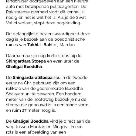
landcruiser doorgegeven aan een nieuwe
auto met bewapende politieagenten. De
Pakistaanse overheid vindt dit kennelijk
nodig en het is wat het is. Als je de Swat
Vallei verlaat, stopt deze begeleiding.
De belangrijkste bezienswaardigheid deze
dag is je bezoek aan de boeddhistische
ruïnes van
Takht-i-Bahi
bij Mardan.
Daarna maak je nog korte stops bij de
Shingardara Stoepa
en even later de
Ghaligai Boeddha
.
De
Shingardara Stoepa
zou in de tweede
eeuw na Chr. gebouwd zijn om een
relikwie van de gecremeerde Boeddha
Shakyamuni te bewaren. Een honderd
meter van de hoofdweg bezoek je nu de
stoepa die gebouwd is in een ronde vorm
en ruim 27 meter hoog is.
De
Ghaligai Boeddha
vind je direct aan de
weg tussen Mardan en Mingora. In een
rots is een afbeelding van een