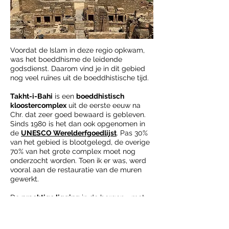
Voordat de Islam in deze regio opkwam,
was het boeddhisme de leidende
godsdienst. Daarom vind je in dit gebied
nog veel ruïnes uit de boeddhistische tijd.
Takht-i-Bahi
is een
boeddhistisch
kloostercomplex
uit de eerste eeuw na
Chr. dat zeer goed bewaard is gebleven.
Sinds 1980 is het dan ook opgenomen in
de
UNESCO Werelderfgoedlijst
. Pas 30%
van het gebied is blootgelegd, de overige
70% van het grote complex moet nog
onderzocht worden. Toen ik er was, werd
vooral aan de restauratie van de muren
gewerkt.
De
prachtige ligging
in de bergen - met
uitzicht over Mardan - maakt het complex
nog aantrekkelijker. Nadat je een flink
aantal treden hebt beklommen, kom je