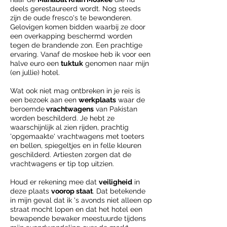
deels gerestaureerd wordt. Nog steeds
zijn de oude fresco's te bewonderen.
Gelovigen komen bidden waarbij ze door
een overkapping beschermd worden
tegen de brandende zon. Een prachtige
ervaring. Vanaf de moskee heb ik voor een
halve euro een
tuktuk
genomen naar mijn
(en jullie) hotel.
Wat ook niet mag ontbreken in je reis is
een bezoek aan een
werkplaats
waar de
beroemde
vrachtwagens
van Pakistan
worden beschilderd. Je hebt ze
waarschijnlijk al zien rijden, prachtig
'opgemaakte' vrachtwagens met toeters
en bellen, spiegeltjes en in felle kleuren
geschilderd. Artiesten zorgen dat de
vrachtwagens er tip top uitzien.
Houd er rekening mee dat
veiligheid
in
deze plaats
voorop staat
. Dat betekende
in mijn geval dat ik 's avonds niet alleen op
straat mocht lopen en dat het hotel een
bewapende bewaker meestuurde tijdens