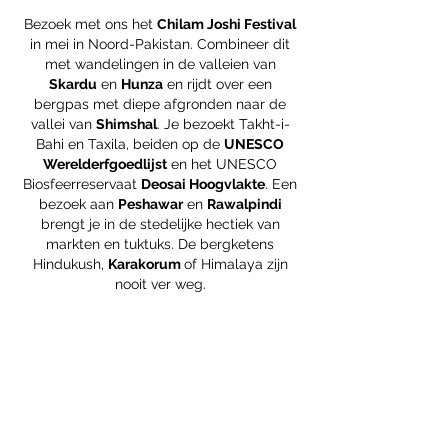
Bezoek met ons het
Chilam Joshi Festival
in mei in Noord-Pakistan. Combineer dit
met wandelingen in de valleien van
Skardu
en
Hunza
en rijdt over een
bergpas met diepe afgronden naar de
vallei van
Shimshal
. Je bezoekt Takht-i-
Bahi en Taxila, beiden op de
UNESCO
Werelderfgoedlijst
en het UNESCO
Biosfeerreservaat
Deosai Hoogvlakte
.
Een
bezoek aan
Peshawar
en
Rawalpindi
brengt je in de stedelijke hectiek van
markten en tuktuks. De bergketens
Hindukush,
Karakorum
of Himalaya zijn
nooit ver weg.
Kleine groep!
maximaal 12
deelnemers
Slechts