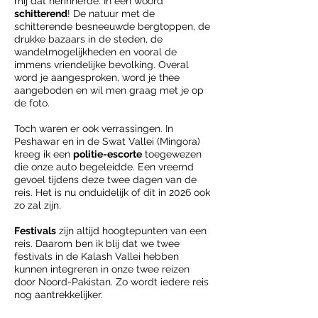
mij dat herinnerde. In één woord
schitterend
! De natuur met de
schitterende besneeuwde bergtoppen, de
drukke bazaars in de steden, de
wandelmogelijkheden en vooral de
immens vriendelijke bevolking. Overal
word je aangesproken, word je thee
aangeboden en wil men graag met je op
de foto.
Toch waren er ook verrassingen. In
Peshawar en in de Swat Vallei (Mingora)
kreeg ik een
politie-escorte
toegewezen
die onze auto begeleidde. Een vreemd
gevoel tijdens deze twee dagen van de
reis. Het is nu onduidelijk of dit in 2026 ook
zo zal zijn.
Festivals
zijn altijd hoogtepunten van een
reis. Daarom ben ik blij dat we twee
festivals in de Kalash Vallei hebben
kunnen integreren in onze twee reizen
door Noord-Pakistan. Zo wordt iedere reis
nog aantrekkelijker.