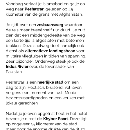
Vandaag verlaat je Islamabad en ga je op
weg naar
Peshawar
, gelegen op 45
kilometer van de grens met Afghanistan.
Je rijdt over een
zesbaansweg
waardoor
de reis maar tweeënhalf uur duurt. Je zult
zien dat een middengedeelte van de weg
een korte tijd is afgesloten met betonnen
blokken. Deze snelweg doet namelijk ook
dienst als
alternatieve landingsbaan
voor
militaire vliegtuigen in tijden van spanning.
Zeer bijzonder. Onderweg steek je ook de
Indus Rivier
over, de levensader van
Pakistan.
Peshawar is een
heerlijke stad
om een
dag te zijn. Hectisch, bruisend, vol leven,
nergens een moment van rust. Mooie
bezienswaardigheden en een keuken met
lokale gerechten.
Nadat je je even opgefrist hebt in het hotel
bezoek je direct de
Khyber Poort
. Deze ligt
op ongeveer 15 kilometer van de stad
maar door de enorme drukte kan de rit zo