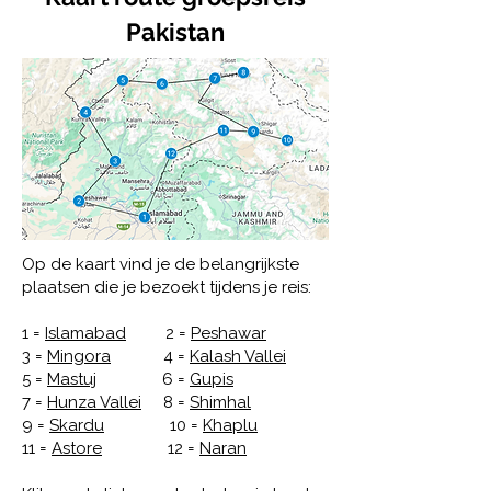
Pakistan
Op de kaart vind je de belangrijkste
plaatsen die je bezoekt tijdens je reis:
1 =
Islamabad
2 =
Peshawar
3 =
Mingora
4 =
Kalash Vallei
5 =
Mastuj
6 =
Gupis
7 =
Hunza Vallei
8 =
Shimhal
9 =
Skardu
10 =
Khaplu
11 =
Astore
12 =
Naran