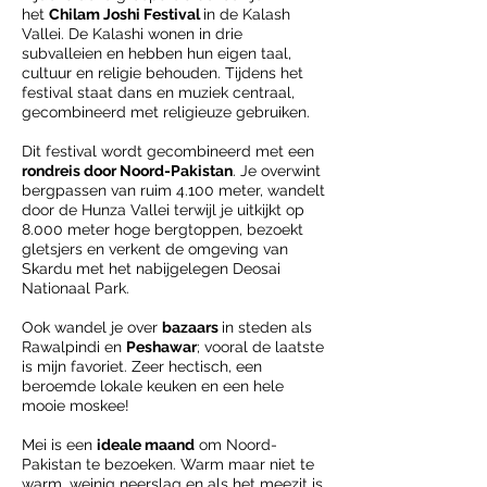
het
Chilam Joshi Festival
in de Kalash
Vallei. De Kalashi wonen in drie
subvalleien en hebben hun eigen taal,
cultuur en religie behouden. Tijdens het
festival staat dans en muziek centraal,
gecombineerd met religieuze gebruiken.
Dit festival wordt gecombineerd met een
rondreis door Noord-Pakistan
. Je overwint
bergpassen van ruim 4.100 meter, wandelt
door de Hunza Vallei terwijl je uitkijkt op
8.000 meter hoge bergtoppen, bezoekt
gletsjers en verkent de omgeving van
Skardu met het nabijgelegen Deosai
Nationaal Park.
Ook wandel je over
bazaars
in steden als
Rawalpindi en
Peshawar
;
vooral de laatste
is mijn favoriet. Zeer hectisch, een
beroemde lokale keuken en een hele
mooie moskee!
Mei is een
ideale maand
om Noord-
Pakistan te bezoeken. Warm maar niet te
warm, weinig neerslag en als het meezit is