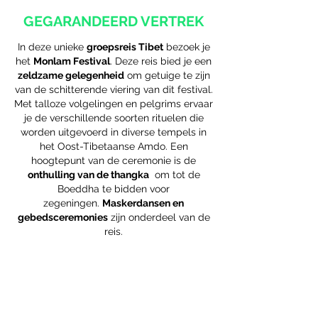
GEGARANDEERD VERTREK
In deze unieke
groepsreis Tibet
bezoek je
het
Monlam Festival
. Deze reis bied je een
zeldzame gelegenheid
om getuige te zijn
van de schitterende viering van dit festival.
Met talloze volgelingen en pelgrims ervaar
je de verschillende soorten rituelen die
worden uitgevoerd in diverse tempels in
het Oost-Tibetaanse Amdo. Een
hoogtepunt van de ceremonie is de
onthulling van de thangka
om tot de
Boeddha te bidden voor
zegeningen.
Maskerdansen en
gebedsceremonies
zijn onderdeel van de
reis.
Kleine groep!
maximaal 12
deelnemers