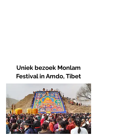
Slechts
1 vertrekdatum
per jaar
Inclusief bezoek
UNESCO
Werelderfgoed
Uniek bezoek Monlam
Festival in Amdo, Tibet