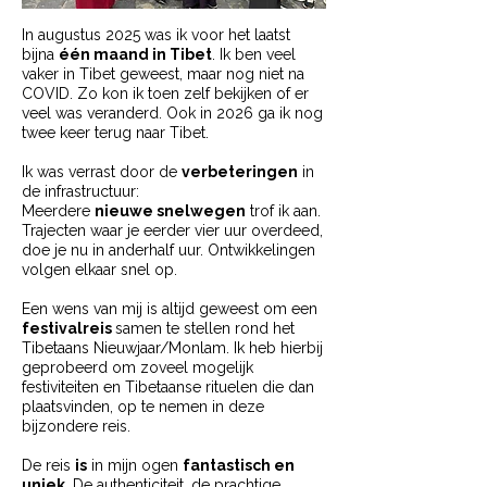
In augustus 2025 was ik voor het laatst
bijna
één maand in Tibet
. Ik ben veel
vaker in Tibet geweest, maar nog niet na
COVID. Zo kon ik toen zelf bekijken of er
veel was veranderd.
Ook in 2026 ga ik nog
twee keer terug naar Tibet.
Ik was verrast door de
verbeteringen
in
de infrastructuur:
Meerdere
nieuwe snelwegen
trof ik aan.
Trajecten waar je eerder vier uur overdeed,
doe je nu in anderhalf uur. Ontwikkelingen
volgen elkaar snel op.
Een wens van mij is altijd geweest om een
festivalreis
samen te stellen rond het
Tibetaans Nieuwjaar/Monlam. I
k heb hierbij
geprobeerd om zoveel mogelijk
festiviteiten en Tibetaanse rituelen die dan
plaatsvinden, op te nemen in deze
bijzondere reis.
De reis
is
in mijn ogen
fantastisch en
uniek
. De authenticiteit, de prachtige