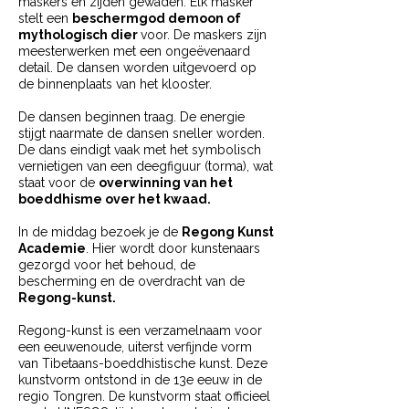
maskers en zijden gewaden. Elk masker
stelt een
beschermgod demoon of
mythologisch dier
voor. De maskers zijn
meesterwerken met een ongeëvenaard
detail. De dansen worden uitgevoerd op
de binnenplaats van het klooster.
De dansen beginnen traag. De energie
stijgt naarmate de dansen sneller worden.
De dans eindigt vaak met het symbolisch
vernietigen van een deegfiguur (torma), wat
staat voor de
overwinning van het
boeddhisme over het kwaad.
In de middag bezoek je de
Regong Kunst
Academie
. Hier wordt door kunstenaars
gezorgd voor het behoud, de
bescherming en de overdracht van de
Regong-kunst
.
Regong-kunst is een verzamelnaam voor
een eeuwenoude, uiterst verfijnde vorm
van Tibetaans-boeddhistische kunst. Deze
kunstvorm ontstond in de 13e eeuw in de
regio Tongren. De kunstvorm staat officieel