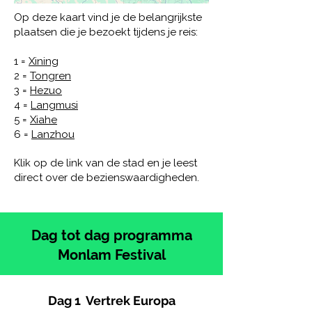
Op deze kaart vind je de belangrijkste
plaatsen die je bezoekt tijdens je reis:
1 =
Xining
2 =
Tongren
3 =
Hezuo
4 =
Langmusi
5 =
Xiahe
6 =
Lanzhou
Klik op de link van de stad en je leest
direct over de bezienswaardigheden.
Dag tot dag programma
Monlam Festival
Dag 1 Vertrek Europa