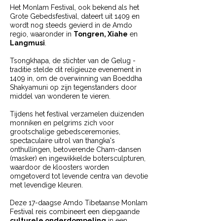
Het Monlam Festival, ook bekend als het
Grote Gebedsfestival, dateert uit 1409 en
wordt nog steeds gevierd in de Amdo
regio, waaronder in
Tongren, Xiahe
en
Langmusi
.
Tsongkhapa, de stichter van de Gelug -
traditie stelde dit religieuze evenement in
1409 in, om de overwinning van Boeddha
Shakyamuni op zijn tegenstanders door
middel van wonderen te vieren.
Tijdens het festival verzamelen duizenden
monniken en pelgrims zich voor
grootschalige gebedsceremonies,
spectaculaire uitrol van thangka's
onthullingen, betoverende Cham-dansen
(masker) en ingewikkelde botersculpturen,
waardoor de kloosters worden
omgetoverd tot levende centra van devotie
met levendige kleuren.
Deze 17-daagse Amdo Tibetaanse Monlam
Festival reis combineert een diepgaande
culturele onderdompeling
in een