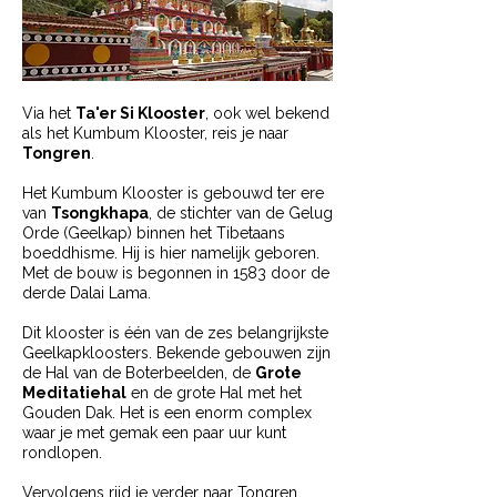
Via het
Ta'er Si Klooster
, ook wel bekend
als het Kumbum Klooster, reis je naar
Tongren
.
Het Kumbum Klooster is gebouwd ter ere
van
Tsongkhapa
, de stichter van de Gelug
Orde (Geelkap) binnen het Tibetaans
boeddhisme. Hij is hier namelijk geboren.
Met de bouw is begonnen in 1583 door de
derde Dalai Lama.
Dit klooster is één van de zes belangrijkste
Geelkapkloosters. Bekende gebouwen zijn
de Hal van de Boterbeelden, de
Grote
Meditatiehal
en de grote Hal met het
Gouden Dak. Het is een enorm complex
waar je met gemak een paar uur kunt
rondlopen.
Vervolgens rijd je verder naar Tongren,