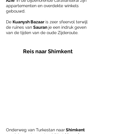
Azië
. I
n de bijbehorende caravanserai zijn
appartementen en overdekte winkels
gebouwd.
De
Kuanysh Bazaar
is zeer sfeervol terwijl
de ruïnes van
Sauran
je een indruk geven
van de tijden van de oude Zijderoute.
Reis naar Shimkent
Onderweg van
Turkestan
naar
Shimkent