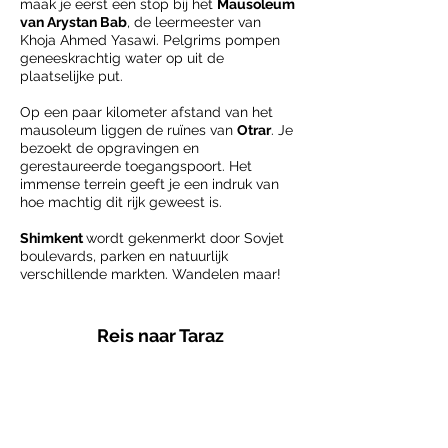
maak je eers
t
een stop bij het
Mausoleum
van Arystan Bab
, de leermeester van
Khoja Ahmed Yasawi. Pelgrims pompen
geneeskrachtig water op uit de
plaatselijke put.
Op een paar kilometer afstand van het
mausoleum liggen de ruïnes van
Otrar
. Je
bezoekt de opgravingen en
gerestaureerde toegangspoort. Het
immense terrein geeft je een indruk van
hoe machtig dit rijk geweest is.
Shimkent
wordt gekenmerkt door Sovjet
boulevards, parken en natuurlijk
verschillende markten. Wandelen maar!
Reis naar Taraz