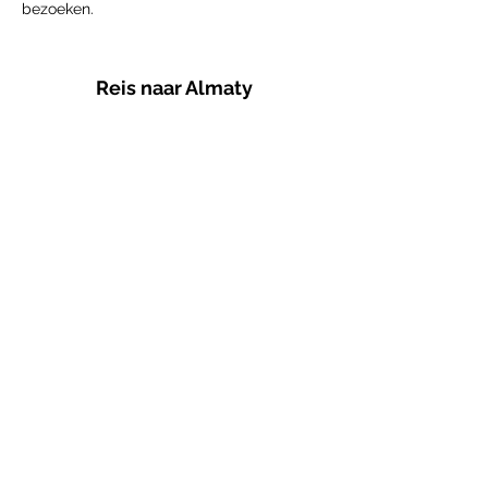
bezoeken.
Reis naar Almaty
Almaty
was vroeger de hoofdstad van
Kazachstan totdat deze in 1997 verplaatst
werd naar Astana.
Schaduwrijke boulevards
,
wandelpromenades, mooi aangelegde